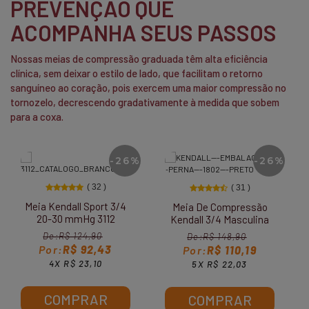
PREVENÇÃO QUE
ACOMPANHA SEUS PASSOS
Nossas meias de compressão graduada têm alta eficiência
clínica, sem deixar o estilo de lado, que facilitam o retorno
sanguíneo ao coração, pois exercem uma maior compressão no
tornozelo, decrescendo gradativamente à medida que sobem
para a coxa.
-26%
-26%
( 32 )
( 31 )
Meia Kendall Sport 3/4
Meia De Compressão
20-30 mmHg 3112
Kendall 3/4 Masculina
15-20mmHg 1802
R$ 124,90
R$ 148,90
R$ 92,43
R$ 110,19
4X R$ 23,10
5X R$ 22,03
COMPRAR
COMPRAR