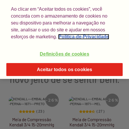
FRETE GRÁTIS
NAS COMPRAS ACIMA DE R$ 150,00 PARA SUL E SUDESTE.
Ao clicar em “Aceitar todos os cookies”, você
concorda com o armazenamento de cookies no
seu dispositivo para melhorar a navegação no
site, analisar o uso do site e ajudar em nossos
esforços de marketing.
Politica-de-Privacidade
Definições de cookies
Vista Kendall:
Cada cor, um
Aceitar todos os cookies
novo jeito de se sentir bem.
-26%
-26%
( 23 )
( 27 )
ia de Compressão
Meia de Compressão
Meia Cal
all 3/4 15-20mmHg
Kendall 3/4 15-20mmHg
Kendal