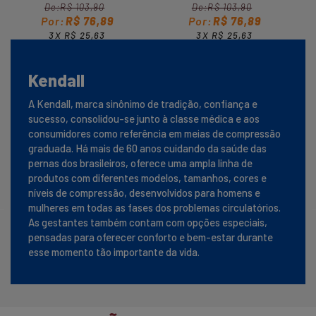
Feminina 1671
Sem Ponteira 1871
R$ 103,90
R$ 103,90
R
R$ 76,89
R$ 76,89
3X R$ 25,63
3X R$ 25,63
6X 
COMPRAR
COMPRAR
CO
Kendall
A Kendall, marca sinônimo de tradição, confiança e
sucesso, consolidou-se junto à classe médica e aos
consumidores como referência em meias de compressão
graduada. Há mais de 60 anos cuidando da saúde das
pernas dos brasileiros, oferece uma ampla linha de
produtos com diferentes modelos, tamanhos, cores e
níveis de compressão, desenvolvidos para homens e
mulheres em todas as fases dos problemas circulatórios.
As gestantes também contam com opções especiais,
pensadas para oferecer conforto e bem-estar durante
esse momento tão importante da vida.